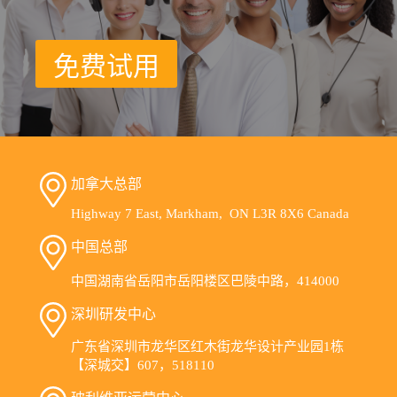
免费试用
加拿大总部
Highway 7 East, Markham, ON L3R 8X6 Canada
中国总部
中国湖南省岳阳市岳阳楼区巴陵中路，414000
深圳研发中心
广东省深圳市龙华区红木街龙华设计产业园1栋
【深城交】607，518110