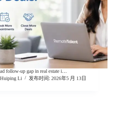
ad follow-up gap in real estate i…
Huiping Li
2026年5 月 13日