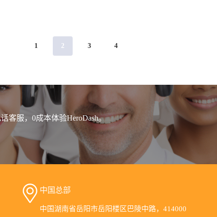
1
2
3
4
客服，0成本体验HeroDash。
中国总部
中国湖南省岳阳市岳阳楼区巴陵中路，414000