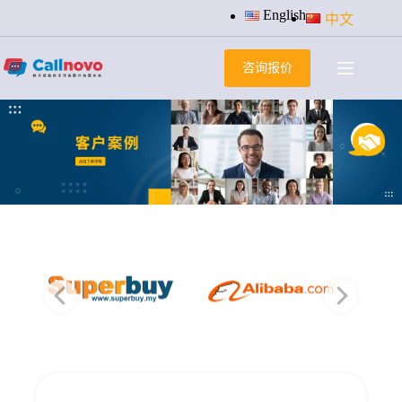
跳
English
中文
过
内
咨询报价
容