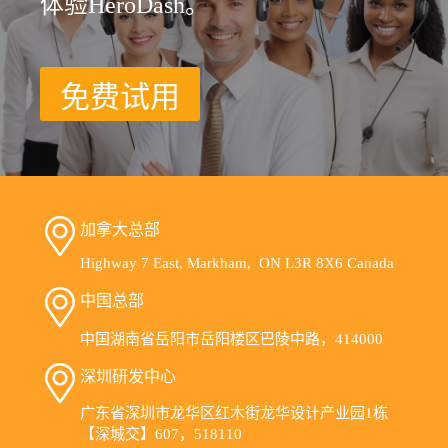
体验HeroDash。
免费试用
加拿大总部
Highway 7 East, Markham, ON L3R 8X6 Canada
中国总部
中国湖南省岳阳市岳阳楼区巴陵中路，414000
深圳研发中心
广东省深圳市龙华区红木街龙华设计产业园1栋
【深城交】607，518110