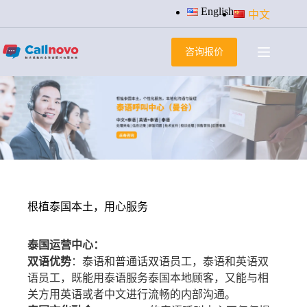
跳
English
中文
过
内
咨询报价
容
根植泰国本土，用心服务
泰国运营中心：
双语优势
：泰语和普通话双语员工，泰语和英语双
语员工，既能用泰语服务泰国本地顾客，又能与相
关方用英语或者中文进行流畅的内部沟通。