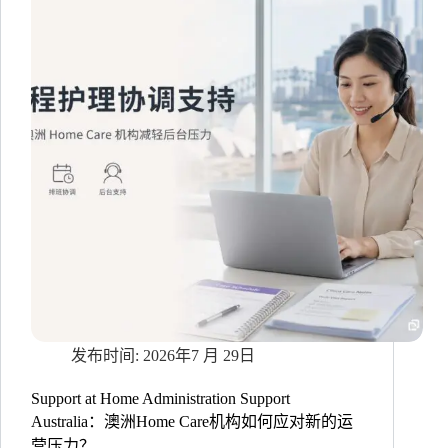
Home
Care
机
构
如
何
解
决
夜
间
协
调
难
题？
2026年7 月 29日
Support at Home Administration Support
Australia：澳洲Home Care机构如何应对新的运
营压力？