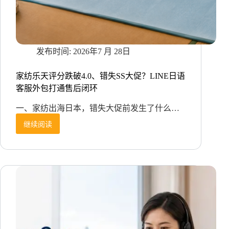
力？
2026年7 月 28日
家纺乐天评分跌破4.0、错失SS大促？LINE日语
客服外包打通售后闭环
一、家纺出海日本，错失大促前发生了什么…
继续阅读
家
纺
乐
天
评
分
跌
破
4.0、
错