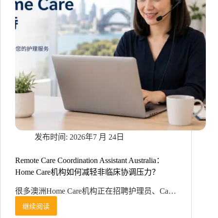
失
SS
大
促？
LINE
日
语
客
服
外
包
打
通
售
后
2026年7 月 24日
闭
环
Remote Care Coordination Assistant Australia：
Home Care机构如何减轻非临床协调压力？
很多澳洲Home Care机构正在招聘护理员、Ca…
继续阅读
Remote
Care