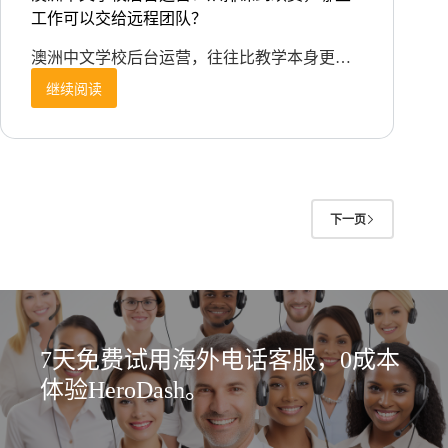
工作可以交给远程团队？
澳洲中文学校后台运营，往往比教学本身更…
继续阅读
澳
洲
中
文
学
校
后
下一页
台
运
营：
从
排
课
7天免费试用海外电话客服，0成本
到
续
体验HeroDash。
费，
哪
些