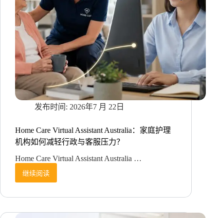
客
诉
下
降
30%，
英
语
技
术
客
服
15
2026年7 月 22日
秒
极
Home Care Virtual Assistant Australia：家庭护理
速
机构如何减轻行政与客服压力？
响
应，
Home Care Virtual Assistant Australia …
稳
继续阅读
住
Home
Care
品
Virtual
牌
Assistant
口
Australia：
碑