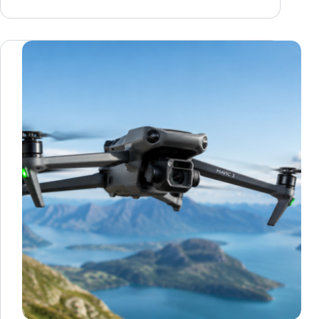
Coordination
Assistant
Australia：
Home
Care
机
构
如
何
减
轻
非
临
床
协
调
压
力？