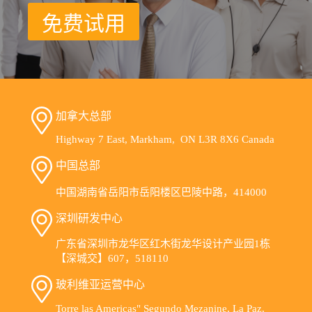
工
免费试用
作
可
以
交
给
远
程
加拿大总部
团
队？
Highway 7 East, Markham, ON L3R 8X6 Canada
中国总部
中国湖南省岳阳市岳阳楼区巴陵中路，414000
深圳研发中心
广东省深圳市龙华区红木街龙华设计产业园1栋
【深城交】607，518110
玻利维亚运营中心
Torre las Americas" Segundo Mezanine, La Paz,