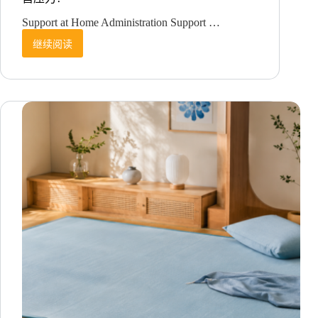
Support at Home Administration Support …
继续阅读
Support
at
Home
Administration
Support
Australia：
澳
洲
Home
Care
机
构
如
何
应
对
新
的
运
营
压