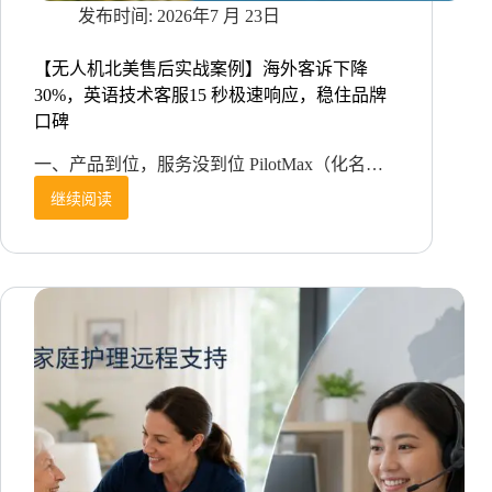
2026年7 月 23日
【无人机北美售后实战案例】海外客诉下降
30%，英语技术客服15 秒极速响应，稳住品牌
口碑
一、产品到位，服务没到位 PilotMax（化名…
继续阅读
【无
人
机
北
美
售
后
实
战
案
例】
海
外