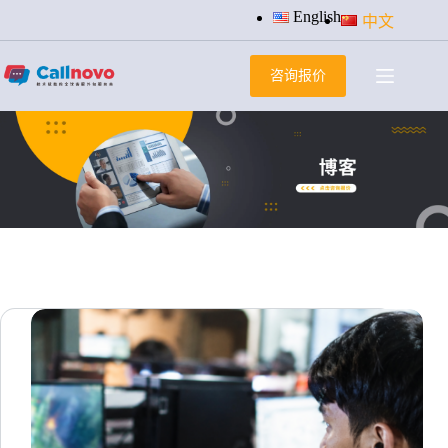
跳
English
中文
过
内
咨询报价
容