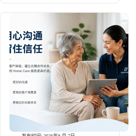
泰
语”
到
留
住
付
费
玩
家：
泰
语
游
戏
客
服
5
重
准
入
考
核
2026年8 月 7日