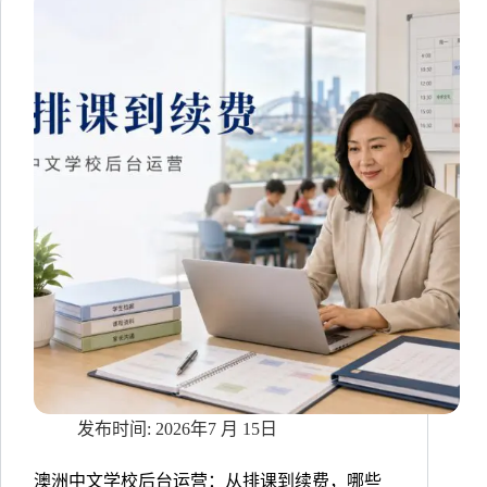
家
庭
护
理
机
构
如
何
减
轻
行
政
与
客
服
压
力？
2026年7 月 15日
澳洲中文学校后台运营：从排课到续费，哪些