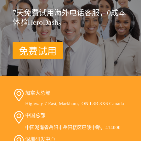
7天免费试用海外电话客服，0成本
体验HeroDash。
免费试用
加拿大总部
Highway 7 East, Markham, ON L3R 8X6 Canada
中国总部
中国湖南省岳阳市岳阳楼区巴陵中路，414000
深圳研发中心