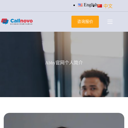
跳
English
中文
过
内
咨询报价
容
Abby官网个人简介