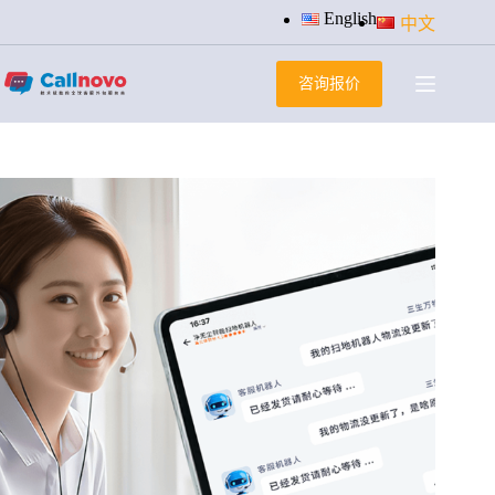
跳
English
中文
过
内
咨询报价
容