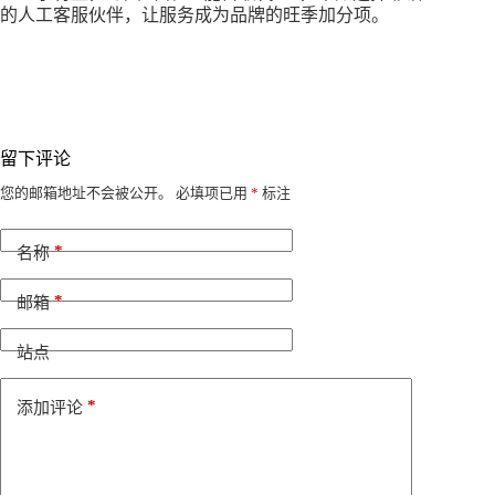
的人工客服伙伴，让服务成为品牌的旺季加分项。
留下评论
A
您的邮箱地址不会被公开。
必填项已用
*
标注
l
t
*
e
名称
r
n
*
邮箱
a
t
i
站点
v
e
*
添加评论
: