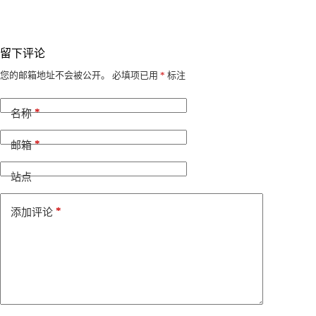
留下评论
A
您的邮箱地址不会被公开。
必填项已用
*
标注
l
t
*
e
名称
r
n
*
邮箱
a
t
i
站点
v
e
*
添加评论
: