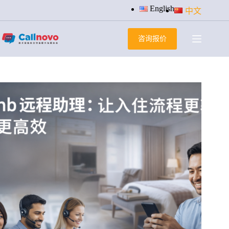
跳
English
中文
过
内
咨询报价
容