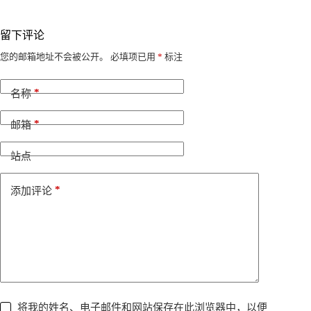
留下评论
A
您的邮箱地址不会被公开。
必填项已用
*
标注
l
t
*
e
名称
r
n
*
邮箱
a
t
i
站点
v
e
*
添加评论
:
将我的姓名、电子邮件和网站保存在此浏览器中，以便