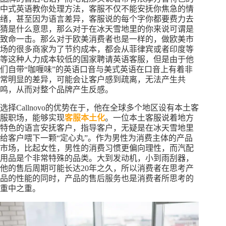
中式英语教你处理方法，客服不仅不能安抚你焦急的情
绪，甚至因为语言差异，客服说的每个字你都要费力去
猜是什么意思，那么对于在冰天雪地里的你来说可谓是
致命一击。那么对于欧美消费者也是一样的，做欧美市
场的很多商家为了节约成本，都会从菲律宾或者印度等
等这种人力成本较低的国家聘请英语客服，但是由于他
们自带“咖喱味”的英语口音与美式英语在口音上有着非
常明显的差异，可能会让客户感到疏离，无法产生共
鸣，从而对整个品牌产生反感。
选择Callnovo的优势在于，他在全球多个地区设有本土客
服职场，能够实现
客服本土化
。一位本土客服说着地方
特色的语言安抚客户，指导客户，无疑是在冰天雪地里
给客户喂下一颗“定心丸”。作为男性为消费主体的产品
市场，比起女性，男性的消费习惯更偏向理性，而汽配
用品是个非常特殊的品类。大到发动机，小到雨刮器，
他的售后周期可能长达20年之久，所以消费者在思考产
品的性能的同时，产品的售后服务也是消费者所思考的
重中之重。