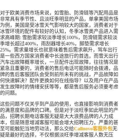
对于欧美消费市场来说，如雪胎、防滑链等汽配用品是
非常具有季节性、且淡旺季明显的产品，单拿美国市场
为例，美国是受冰雪天气影响较大的国家，消费者对于
冰雪环境的配件有较好的认知，冬季冰雪类产品进入需
求高峰期: 雪胎需求较淡季增长100%，防滑链需求较淡
季增长超过400%，雨刮器增长40%，脚垫需求增长
25%。需求量增长也就意味着售后需求飙升，驾车出行
是一些西方国家消费者中长途旅行的首选，而雪天出行
汽车出故障概率增长，一旦配件出现故障，往往情况是
紧急且重要的，消费者的售后电话可能随时会拨通，品
牌的售后客服团队会受到前所未有的挑战，产品故障如
何快速解决？配件更换如何在线指导？以及用户在产品
发生故障时的情绪安抚等等，都是售后服务必须要考虑
的问题。
这些问题不仅关乎到产品的使用，也直接影响到消费者
的满意度和品牌的口碑。但是对于淡旺季如此明显的产
品，招聘长期电话客服无疑是大大浪费品牌的人力成
本，但是随意增减客服可能会增大招聘压力，严重的甚
至可能触犯当地劳动法，那么交给
Callnovo客服外包
无
疑是最好的选择，不仅根据淡旺季增减客服人数无压