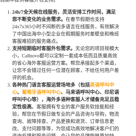
24h/7全天候在线服务，灵活安排工作时间，满足
您不断变化的业务需求。
在春节假期也支持
24x7x365小时不间断的多语言在线服务，有效解决
了中国出海中小型企业在假期服务时差壁垒和晚班
客服难招的服务痛点。
支持短期临时客服外包需求。
无论您的项目规模大
小，Callnovo都可以定制一套成本低而且质量高效
的省心海外客服运营方案。帮您承接起多个渠道，
让您不会错过任何一位潜在顾客，不给任何用户差
评的机会。
各种热门语言客服运营场地多（包括
英语呼叫中
心
、
葡萄牙语呼叫中心
、马来语呼叫中心、印尼语
呼叫中心等），海外多语种客服人才储备充足且稳
定性极高
。客服拥有专业的客户服务软技能和经
验，帮您在节假日做专业的产品咨询与导购，物流
查询、故障排查、产品更换和退货、订单信息更
改、支付问题等等，为您成功高效地解决客户们的
咨询反馈和服务问题，会让您的品牌能够更加快