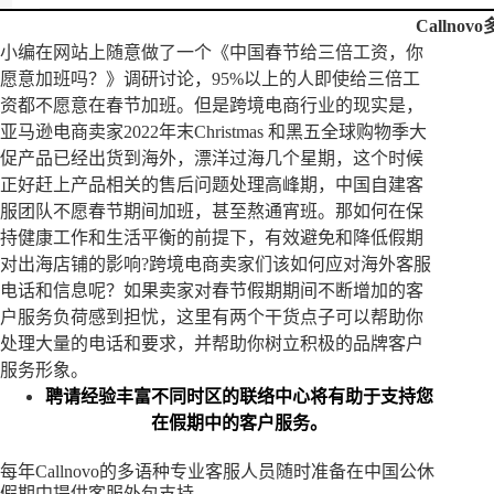
Callno
小编在网站上随意做了一个《中国春节给三倍工资，你
愿意加班吗？》调研讨论，95%以上的人即使给三倍工
资都不愿意在春节加班。但是跨境电商行业的现实是，
亚马逊电商卖家2022年末Christmas 和黑五全球购物季大
促产品已经出货到海外，漂洋过海几个星期，这个时候
正好赶上产品相关的售后问题处理高峰期，中国自建客
服团队不愿春节期间加班，甚至熬通宵班。那如何在保
持健康工作和生活平衡的前提下，有效避免和降低假期
对出海店铺的影响?跨境电商卖家们该如何应对海外客服
电话和信息呢？如果卖家对春节假期期间不断增加的客
户服务负荷感到担忧，这里有两个干货点子可以帮助你
处理大量的电话和要求，并帮助你树立积极的品牌客户
服务形象。
聘请经验丰富不同时区的联络中心将有助于支持您
在假期中的客户服务。
每年Callnovo的多语种专业客服人员随时准备在中国公休
假期中提供客服外包支持。