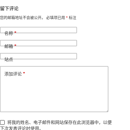
留下评论
A
您的邮箱地址不会被公开。
必填项已用
*
标注
l
t
*
e
名称
r
n
*
邮箱
a
t
i
站点
v
e
*
添加评论
:
将我的姓名、电子邮件和网站保存在此浏览器中，以便
下次发表评论时使用。