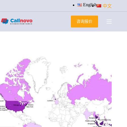
跳
English
中文
过
内
咨询报价
容