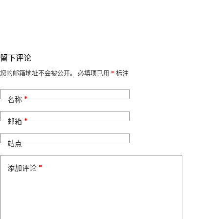
留下评论
A
您的邮箱地址不会被公开。
必填项已用
*
标注
l
t
*
e
名称
r
n
*
邮箱
a
t
i
站点
v
e
*
添加评论
: