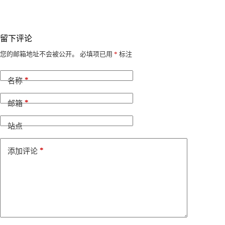
留下评论
A
您的邮箱地址不会被公开。
必填项已用
*
标注
l
t
*
e
名称
r
n
*
邮箱
a
t
i
站点
v
e
*
添加评论
: