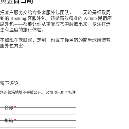
黄金窗口期
把客户服务交给专业客服外包团队，——无论是细致周
到的 Booking 客服外包，还是高效精准的 Airbnb 民宿座
席外包——都能让你从重复应答中解放出来，专注打造
更有温度的旅行体验。
不如现在就聊聊，定制一份属于你民宿的南半球风情客
服外包方案~
留下评论
A
您的邮箱地址不会被公开。
必填项已用
*
标注
l
t
*
e
名称
r
n
*
邮箱
a
t