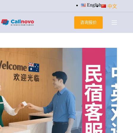
跳
English
中文
过
内
咨询报价
容