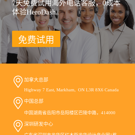
7天免费试用海外电话客服，0成本
体验HeroDash。
免费试用
加拿大总部
Highway 7 East, Markham, ON L3R 8X6 Canada
中国总部
中国湖南省岳阳市岳阳楼区巴陵中路，414000
深圳研发中心
广东省深圳市龙华区红木街龙华设计产业园1栋