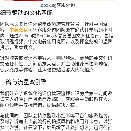
Booking客服外包
细节驱动的文化匹配
团队成员多具海外留学或酒店管理背景，针对中国游
客，
中英双语
民宿客服外包团队会在确认订单后24小时
内，通过Airbnb或Booking私信发送图文入住指南，包括
取钥匙视频、中文电器使用说明，以及押金条款的温馨
提示，避免误会。
针对欧美或澳洲本地客人，则以地道、流畅的英文介绍
交通便利性、房间设施亮点，并主动推荐周边咖啡馆、
徒步路线等体验，让沟通更贴近客人的兴趣点。
口碑与流量双引擎
我们建立了系统化的评价管理流程：退房后第一时间邀
请客人好评；面对负面反馈时，客服会主动联系客人，
耐心倾听并安抚情绪，提供解决方案。
与此同时，团队会持续监测小红书等平台的旅游趋势，
及时告诉房主当前流行的拍摄风格和热门打卡点。以张
女士为例，在建议下，她新增了几处拍照区，迅速在社