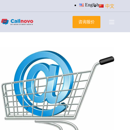
跳
English
中文
过
内
咨询报价
容