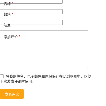
*
e
名称
r
n
*
邮箱
a
t
i
站点
v
e
*
添加评论
:
将我的姓名、电子邮件和网站保存在此浏览器中，以便
下次发表评论时使用。
发表评论