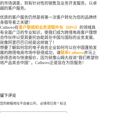
的市场调查，到有针对性的销售及业务开发服务，以卓
越的客户服务。
优质的客户服务仍然是将第一次客户转化为您的品牌终
身倡导者之关键！
Callnovo在
客户联络和业务流程外包（BPO）
的领域具
有全面广泛的专业知识，使我们成为跨境电商客户理想
合作伙伴以受其委托协助其在中国与国际的业务发展，
就像阿里巴巴已经是这样做了！
想要了解如何您的电子商务企业如何可以在中国蓬勃发
展的跨境电商市场中获得成功，请
联系Callnovo
并马上
获得咨询与快速报价，因为就像山姆大叔说“我们希望你
将产品卖去中国” 。Callnovo正是旨在为您服务！
留下评论
A
您的邮箱地址不会被公开。
必填项已用
*
标注
l
t