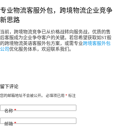
专业物流客服外包，跨境物流企业竞争
新思路
当前，跨境物流竞争已从价格战转向服务战，优质的售
后客服成为企业争夺客户的关键。若您希望获取如ST般
的跨境物流英语客服外包方案，或需专业
跨境客服外包
公司
优化服务体系，欢迎联系我们。
留下评论
A
您的邮箱地址不会被公开。
必填项已用
*
标注
l
t
*
e
名称
r
n
*
邮箱
a