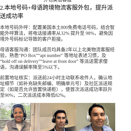
2.本地号码+母语跨境物流客服外包，提升派
送成功率
本地号码外呼：配置美国本土800免费电话号码，结合智
能外呼算法，将电话接通率从32% 提升至 98%，避免因
境外号码标记导致的客户拒接。​
母语客服沟通：团队成员均具备2年以上北美物流客服经
验，熟悉“PO Box”“apt number” 等地址表述习惯，及
“hold off on delivery”“leave at front door” 等派送需求俚
语，沟通误解率降至5%以下。​
前置地址核实：派送前24小时主动联系收件人，确认地
址细节（如补充缺失邮编、明确单元号）及社区派送规
定（如是否允许放置快递柜），使首次派送成功率跃升
至90%，二次派送成本降低82%。