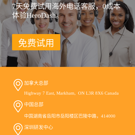
7天免费试用海外电话客服，0成本
体验HeroDash。
免费试用
加拿大总部
Highway 7 East, Markham, ON L3R 8X6 Canada
中国总部
中国湖南省岳阳市岳阳楼区巴陵中路，414000
深圳研发中心