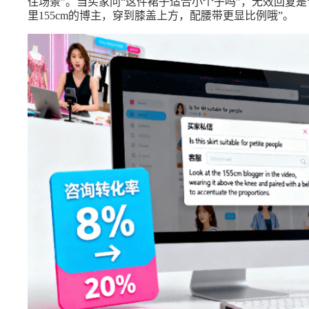
住场景”。当买家问“这件裙子适合小个子吗”，无效回复是
里155cm的博主，穿到膝盖上方，配腰带更显比例哦”。