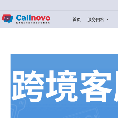
跳
过
内
首页
服务内容
容