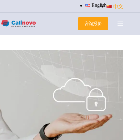
跳
English
中文
过
内
咨询报价
容