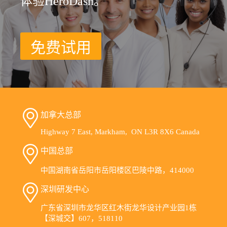
体验HeroDash。
免费试用
加拿大总部
Highway 7 East, Markham, ON L3R 8X6 Canada
中国总部
中国湖南省岳阳市岳阳楼区巴陵中路，414000
深圳研发中心
广东省深圳市龙华区红木街龙华设计产业园1栋
【深城交】607，518110