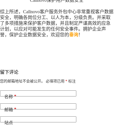
Callnovo保护用户数据安全
综上所述，Callnovo客户服务外包中心非常重视客户数据
安全，明确各岗位分工、以人为本，分级负责。并采取
了多项措施来保护客户数据，并且制定严谨高效的应急
计划，以应对可能发生的任何安全事件。拥护企业声
誉，保护企业数据安全，欢迎您的
垂询
！
留下评论
A
您的邮箱地址不会被公开。
必填项已用
*
标注
l
t
*
e
名称
r
n
*
邮箱
a
t
i
站点
v