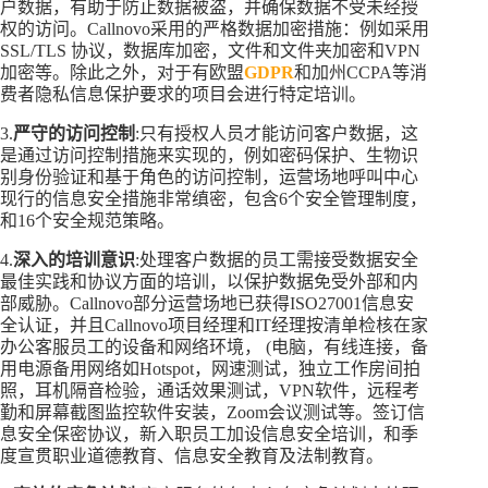
户数据，有助于防止数据被盗，并确保数据不受未经授
权的访问。Callnovo采用的严格数据加密措施：例如采用
SSL/TLS 协议，数据库加密，文件和文件夹加密和VPN
加密等。除此之外，对于有欧盟
GDPR
和加州CCPA等消
费者隐私信息保护要求的项目会进行特定培训。
3.
严守的访问控制
:只有授权人员才能访问客户数据，这
是通过访问控制措施来实现的，例如密码保护、生物识
别身份验证和基于角色的访问控制，运营场地呼叫中心
现行的信息安全措施非常缜密，包含6个安全管理制度，
和16个安全规范策略。
4.
深入的培训意识
:处理客户数据的员工需接受数据安全
最佳实践和协议方面的培训，以保护数据免受外部和内
部威胁。Callnovo部分运营场地已获得ISO27001信息安
全认证，并且Callnovo项目经理和IT经理按清单检核在家
办公客服员工的设备和网络环境， (电脑，有线连接，备
用电源备用网络如Hotspot，网速测试，独立工作房间拍
照，耳机隔音检验，通话效果测试，VPN软件，远程考
勤和屏幕截图监控软件安装，Zoom会议测试等。签订信
息安全保密协议，新入职员工加设信息安全培训，和季
度宣贯职业道德教育、信息安全教育及法制教育。