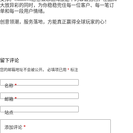
大放异彩的同时，为你稳稳兜住每一位客户、每一笔订
单和每一段用户情绪。
创意领潮，服务落地，方能真正赢得全球玩家的心！
留下评论
A
您的邮箱地址不会被公开。
必填项已用
*
标注
l
t
*
e
名称
r
n
*
邮箱
a
t
i
站点
v
e
*
添加评论
: