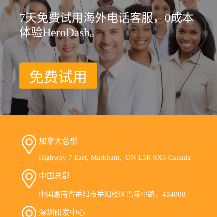
7天免费试用海外电话客服，0成本
体验HeroDash。
免费试用
加拿大总部
Highway 7 East, Markham, ON L3R 8X6 Canada
中国总部
中国湖南省岳阳市岳阳楼区巴陵中路，414000
深圳研发中心