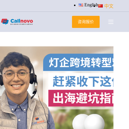
跳
English
中文
过
内
咨询报价
容