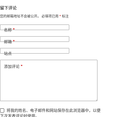
留下评论
A
您的邮箱地址不会被公开。
必填项已用
*
标注
l
t
*
e
名称
r
n
*
邮箱
a
t
i
站点
v
e
*
添加评论
:
将我的姓名、电子邮件和网站保存在此浏览器中，以便
下次发表评论时使用。