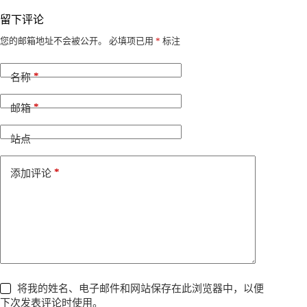
留下评论
A
您的邮箱地址不会被公开。
必填项已用
*
标注
l
t
*
e
名称
r
n
*
邮箱
a
t
i
站点
v
e
*
添加评论
:
将我的姓名、电子邮件和网站保存在此浏览器中，以便
下次发表评论时使用。