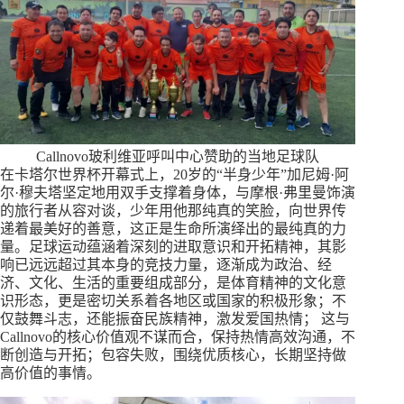
Callnovo玻利维亚呼叫中心赞助的当地足球队
在卡塔尔世界杯开幕式上，20岁的“半身少年”加尼姆·阿
尔·穆夫塔坚定地用双手支撑着身体，与摩根·弗里曼饰演
的旅行者从容对谈，少年用他那纯真的笑脸，向世界传
递着最美好的善意，这正是生命所演绎出的最纯真的力
量。足球运动蕴涵着深刻的进取意识和开拓精神，其影
响已远远超过其本身的竞技力量，逐渐成为政治、经
济、文化、生活的重要组成部分，是体育精神的文化意
识形态，更是密切关系着各地区或国家的积极形象；不
仅鼓舞斗志，还能振奋民族精神，激发爱国热情； 这与
Callnovo的核心价值观不谋而合，保持热情高效沟通，不
断创造与开拓；包容失败，围绕优质核心，长期坚持做
高价值的事情。