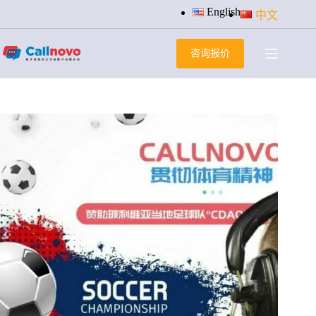
跳
English
中文
过
内
咨询报价
容