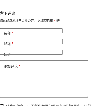
留下评论
A
您的邮箱地址不会被公开。
必填项已用
*
标注
l
t
*
e
名称
r
n
*
邮箱
a
t
i
站点
v
e
*
添加评论
: