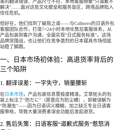
差的翻译错误、产品尺寸不符、本地客服频繁“只道歉不
解决”……面对这些文化壁垒和服务盲区，跨境品牌陷入
信任危机。
但好在，他们找到了破局之道——与Callnovo的日语外包
客服团队合作，打造7×24小时本地化售后客服体系，从
产品包装到客户沟通，全面实现“日式服务标准”。这场
品牌突围战，也让他们在竞争激烈的日本寝具市场彻底
站稳了脚跟。
一、日本市场初体验：高退货率背后的
三个陷阱
1. 翻译误差：一字失守，销量腰斩
在
日本市场
，产品包装信息需极度精准。艾草枕头的包
装上标注了“防だに”（原意应为防尘螨），却被误解为
“防潮虫”——因为日语词义模糊，加之缺乏专业日语客
服审核，导致大量消费者误会功能后发起退货。
2. 售后失策：日语客服“道歉式服务”惹怒消