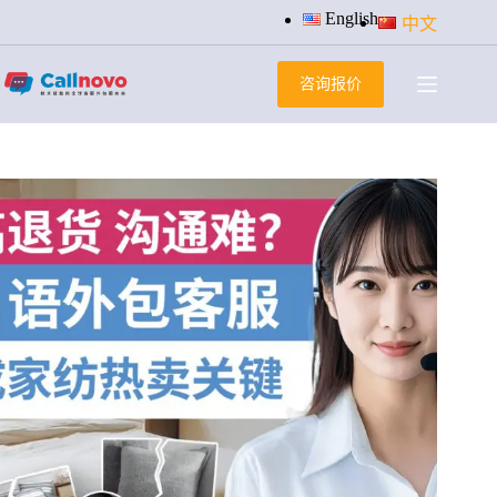
跳
English
中文
过
内
咨询报价
容