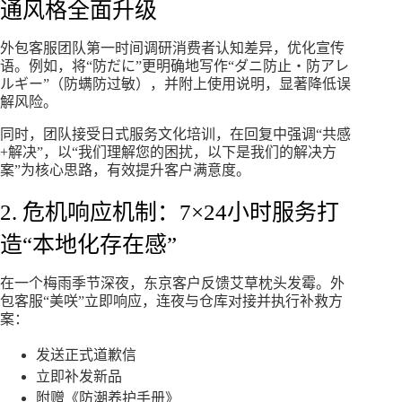
通风格全面升级
外包客服团队第一时间调研消费者认知差异，优化宣传
语。例如，将“防だに”更明确地写作“ダニ防止・防アレ
ルギー”（防螨防过敏），并附上使用说明，显著降低误
解风险。
同时，团队接受日式服务文化培训，在回复中强调“共感
+解决”，以“我们理解您的困扰，以下是我们的解决方
案”为核心思路，有效提升客户满意度。
2. 危机响应机制：7×24小时服务打
造“本地化存在感”
在一个梅雨季节深夜，东京客户反馈艾草枕头发霉。外
包客服“美咲”立即响应，连夜与仓库对接并执行补救方
案：
发送正式道歉信
立即补发新品
附赠《防潮养护手册》