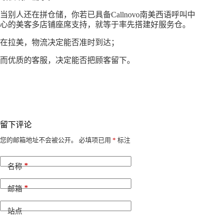
当别人还在拼仓储，你若已具备Callnovo南美西语呼叫中
心的美客多店铺座席支持，就等于率先搭建好服务仓。
在拉美，物流决定能否准时到达；
而优质的客服，决定能否把顾客留下。
留下评论
A
您的邮箱地址不会被公开。
必填项已用
*
标注
l
t
*
e
名称
r
n
*
邮箱
a
t
i
站点
v