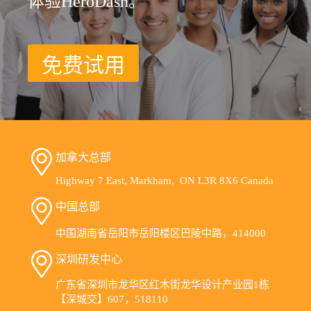
体验HeroDash。
免费试用
加拿大总部
Highway 7 East, Markham, ON L3R 8X6 Canada
中国总部
中国湖南省岳阳市岳阳楼区巴陵中路，414000
深圳研发中心
广东省深圳市龙华区红木街龙华设计产业园1栋
【深城交】607，518110