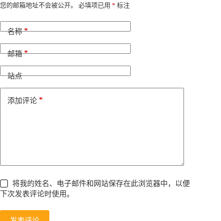
A
您的邮箱地址不会被公开。
必填项已用
*
标注
l
t
*
e
名称
r
n
*
邮箱
a
t
i
站点
v
e
*
添加评论
:
将我的姓名、电子邮件和网站保存在此浏览器中，以便
下次发表评论时使用。
发表评论