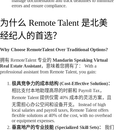
manage documentation and track deadlines to minimize
errors and ensure compliance.
为什么 Remote Talent 是北美
经纪人的首选？
Why Choose RemoteTalent Over Traditional Options?
拥有 RemoteTalent 专业的
Mandarin Speaking Virtual
Real Estate Assistant
，意味着您拥有了： With a
professional assistant from Remote Talent, you gain:
极具竞争力的成本结构 (Cost-Effective Solution)：
相比支付本地助理高昂的时薪和 Payroll Tax，
Remote Talent 提供仅需 40% 成本的灵活方案，且
无需担心办公空间和设备开支。 Instead of high
local salaries and payroll taxes, Remote Talent offers
flexible solutions at 40% of the cost, with no overhead
or equipment expenses.
垂直地产的专业技能 (Specialized Skill Sets)：
我们