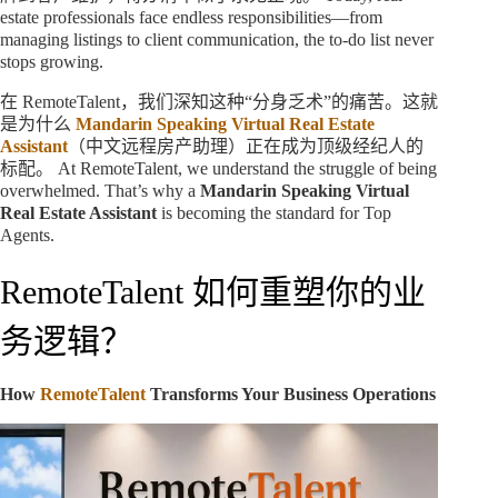
estate professionals face endless responsibilities—from
managing listings to client communication, the to-do list never
stops growing.
在 RemoteTalent，我们深知这种“分身乏术”的痛苦。这就
是为什么
Mandarin Speaking Virtual Real Estate
Assistant
（中文远程房产助理）正在成为顶级经纪人的
标配。 At RemoteTalent, we understand the struggle of being
overwhelmed. That’s why a
Mandarin Speaking Virtual
Real Estate Assistant
is becoming the standard for Top
Agents.
RemoteTalent 如何重塑你的业
务逻辑？
How
RemoteTalent
Transforms Your Business Operations