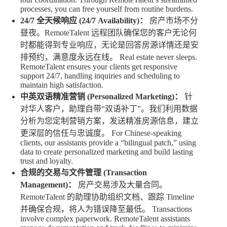
processes, you can free yourself from routine burdens.
24/7 全天候响应 (24/7 Availability)：
房产市场不分
昼夜。RemoteTalent 远程团队确保您的客户无论何
时都能得到专业响应，无论是回答房源详情还是安
排预约，满意度永远在线。 Real estate never sleeps.
RemoteTalent ensures your clients get responsive
support 24/7, handling inquiries and scheduling to
maintain high satisfaction.
中英双语精准营销 (Personalized Marketing)：
针
对华人客户，助理自带“双语补丁”。我们利用数据
分析为您定制营销方案，发送精准房源信息，建立
更深层的信任与忠诚度。 For Chinese-speaking
clients, our assistants provide a “bilingual patch,” using
data to create personalized marketing and build lasting
trust and loyalty.
合规的交易与文件管理 (Transaction
Management)：
房产交易涉及大量合同。
RemoteTalent 的助理协助组织文档、跟踪 Timeline
并确保合规，将人为错误降至最低。 Transactions
involve complex paperwork. RemoteTalent assistants