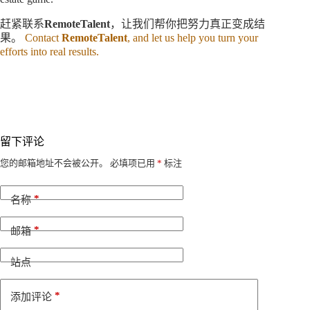
赶紧联系
RemoteTalent
，让我们帮你把努力真正变成结
果。
Contact
RemoteTalent
, and let us help you turn your
efforts into real results.
留下评论
A
您的邮箱地址不会被公开。
必填项已用
*
标注
l
t
*
e
名称
r
n
*
邮箱
a
t
i
站点
v
e
*
添加评论
: