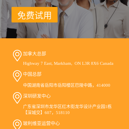
免费试用
加拿大总部
Highway 7 East, Markham, ON L3R 8X6 Canada
中国总部
中国湖南省岳阳市岳阳楼区巴陵中路，414000
深圳研发中心
广东省深圳市龙华区红木街龙华设计产业园1栋
【深城交】607，518110
玻利维亚运营中心