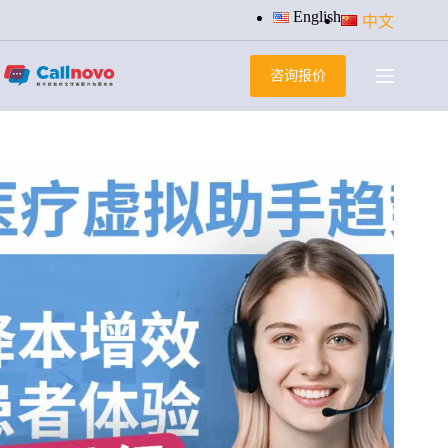
跳
English
中文
过
内
咨询报价
容