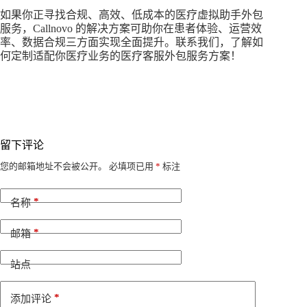
如果你正寻找合规、高效、低成本的医疗虚拟助手外包
服务，Callnovo 的解决方案可助你在患者体验、运营效
率、数据合规三方面实现全面提升。联系我们，了解如
何定制适配你医疗业务的医疗客服外包服务方案！
留下评论
A
您的邮箱地址不会被公开。
必填项已用
*
标注
l
t
*
e
名称
r
n
*
邮箱
a
t
i
站点
v
e
*
添加评论
: