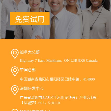
免费试用
加拿大总部
Highway 7 East, Markham, ON L3R 8X6 Canada
中国总部
中国湖南省岳阳市岳阳楼区巴陵中路，414000
深圳研发中心
广东省深圳市龙华区红木街龙华设计产业园1栋
【深城交】607，518110