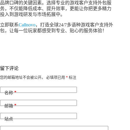
品牌口碑的关键因素。选择专业的游戏客户支持外包服
务，不仅能降低成本、提升效率，更能让你把更多精力
投入到游戏研发与市场拓展中。
立即联系
Callnovo
，打造全球24/7多语种游戏客户支持外
包，让每一位玩家都感受到专业、贴心的服务体验！
留下评论
A
您的邮箱地址不会被公开。
必填项已用
*
标注
l
t
*
e
名称
r
n
*
邮箱
a
t
i
站点
v
e