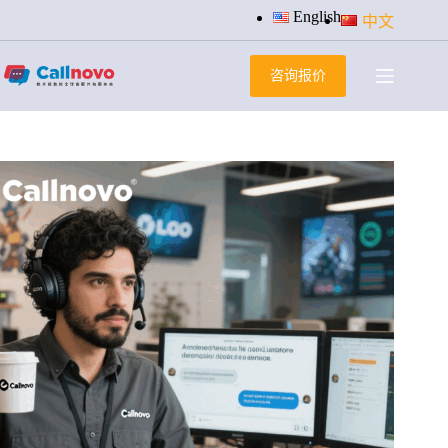
跳
English
中文
过
内
咨询报价
容