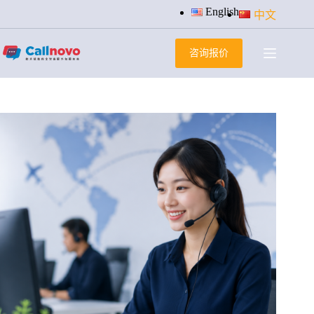
跳
English
中文
过
内
咨询报价
容