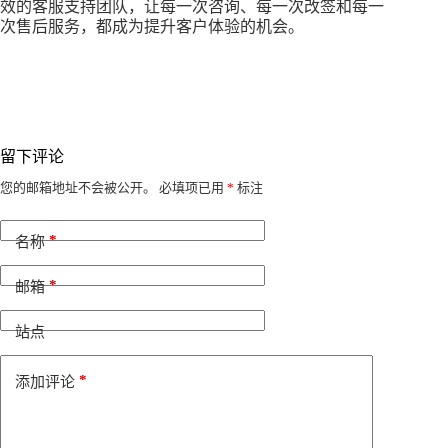
效的客服支持团队，让每一次咨询、每一次改签和每一
次售后服务，都成为提升客户体验的机会。
留下评论
A
您的邮箱地址不会被公开。
必填项已用
*
标注
l
t
*
e
名称
r
n
*
邮箱
a
t
i
站点
v
e
*
添加评论
: