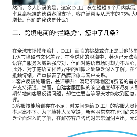
然而，令人惊讶的是，这家 D 工厂竟在短短 6 个月内
率且高标准的德语客服支持，客户满意度从原本的 75% 大幅
增长。他们的秘诀是什么？
二、跨境电商的“拦路虎”，您中了几条？
在全球市场摸爬滚打，D工厂面临的挑战或许正是其他转
1.语言障碍与文化差异：在全球化的浪潮中，英语已无法
语客户服务领域勉强应对，但面对德语市场时却力不从心，
此外，对于德语文化差异中的细微之处缺乏深入了解，在
抵触情绪，严重损害了品牌形象与客户关系。
2.客户反馈处理慢，差评攀升：满足不同地区消费者的需
户支持渠道。然而，自建客服团队的响应速度却不尽如人
期待地向客服反馈问题，却往往要苦等隔天才能收到回复
评。
3.客服技能培训存在不足：时差问题给 D 工厂的客服人
率居高不下。为了填补人员空缺，新客服常常在培训尚未
乏全面深入的了解，在解答客户咨询时常常漏洞百出，无