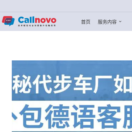
跳
过
内
首页
服务内容
容