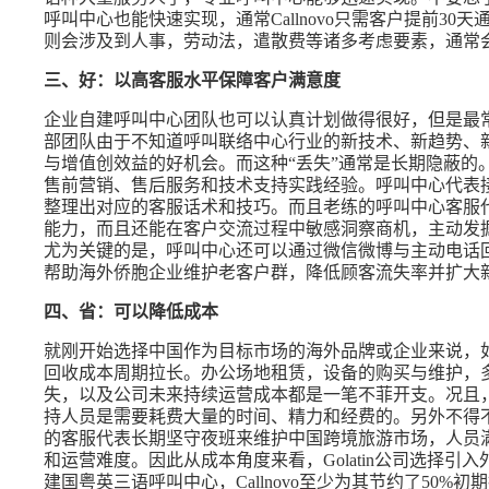
呼叫中心也能快速实现，通常Callnovo只需客户提前3
则会涉及到人事，劳动法，遣散费等诸多考虑要素，通常
三、好：以高客服水平保障客户满意度
企业自建呼叫中心团队也可以认真计划做得很好，但是最常
部团队由于不知道呼叫联络中心行业的新技术、新趋势、
与增值创效益的好机会。而这种“丢失”通常是长期隐蔽的
售前营销、售后服务和技术支持实践经验。呼叫中心代表
整理出对应的客服话术和技巧。而且老练的呼叫中心客服
能力，而且还能在客户交流过程中敏感洞察商机，主动发
尤为关键的是，呼叫中心还可以通过微信微博与主动电话
帮助海外侨胞企业维护老客户群，降低顾客流失率并扩大
四、省：可以降低成本
就刚开始选择中国作为目标市场的海外品牌或企业来说，
回收成本周期拉长。办公场地租赁，设备的购买与维护，
失，以及公司未来持续运营成本都是一笔不菲开支。况且
持人员是需要耗费大量的时间、精力和经费的。另外不得
的客服代表长期坚守夜班来维护中国跨境旅游市场，人员
和运营难度。因此从成本角度来看，Golatin公司选择
建国粤英三语呼叫中心，Callnovo至少为其节约了50%初