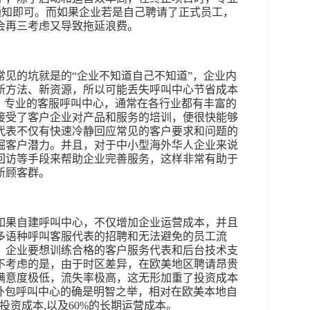
0天通知即可。而如果企业若是自己聘请了正式员工，
会再三考虑又导致拖延浪费。
见的坑就是的“企业不知道自己不知道”，企业内
新方法、新资源，所以可能丢失呼叫中心节省成本
。专业的客服呼叫中心，通常在各行业都有丰富的
接受了客户企业对产品和服务的培训，便很快能够
代表不仅有快速冷静回应常见的客户要求和问题的
掘客户潜力。并且，对于中小型海外华人企业来说
回访等手段来帮助企业完善服务，这样非常有助于
新顾客群。
如果自建呼叫中心，不仅增加企业运营成本，并且
多语种呼叫客服代表的招聘和无法避免的员工流
，企业要想训练合格的客户服务代表和后台技术支
不考虑的是，由于时区差异，在欧美地区聘请昂贵
满意度极低，流失率极高，这无形加重了投资成本
引入外包呼叫中心的确是明智之举，相对在欧美本地自
期投资成本,以及60%的长期运营成本。