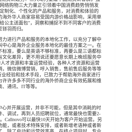
及网络购物三大力量正引领着中国消费趋势悄悄发
望定制化、个性化的产品和服务，对消费和体验的
的海外华人商家容易受国内游价格战影响，采用单
给公主送面包”，洞察和捕捉不到不同客户的消费
至铩羽而归。
努力进行产品和服务的本地化工作，以充分了解中
叫中心是海外企业服务本地化的最佳方案之一。在
不标准，要么是英语不够标准，再要么是三语都标
有文化差异，更不用说还要愿意长期上晚班服务中
地化的人才资源和丰富运营经验，各种人才资源和运营
销，微信微博营销，呼入销售，售前售后服务等等
行业经验和技术手段，已致力于帮助海外商家进行
为许许多多不同行业的海外侨商企业有效拓展和维
、通讯、IT等等。
中心并开展运营，并非不可能，但是其中消耗的时
、调试，再到人员招聘就位，通常最快也需要2-
allnovo可以最快10天开始为客户开始运营。另
功能，或者技术特殊安排，或者新增老语种或者新
了，除了启动和运营效率高，在终止项目时，专业