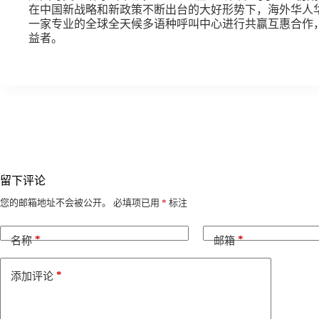
在中国新战略和新政策不断出台的大好形势下，海外华人
一家专业的全球全天候多语种呼叫中心进行共赢互惠合作
益者。
留下评论
A
您的邮箱地址不会被公开。
必填项已用
*
标注
l
t
*
*
e
名称
邮箱
r
n
*
添加评论
a
t
i
v