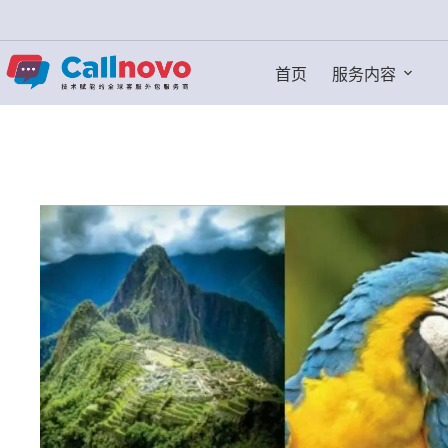
跳
过
内
首页
服务内容
容