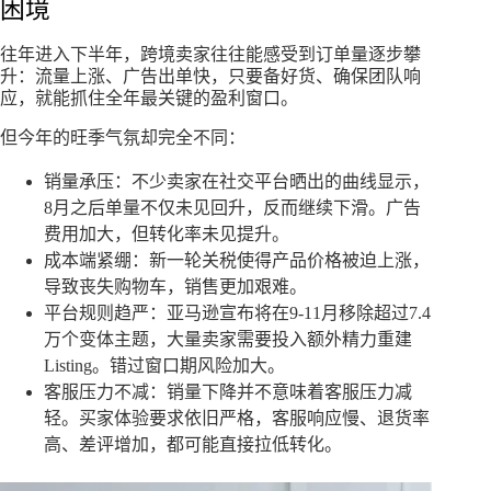
困境
往年进入下半年，跨境卖家往往能感受到订单量逐步攀
升：流量上涨、广告出单快，只要备好货、确保团队响
应，就能抓住全年最关键的盈利窗口。
但今年的旺季气氛却完全不同：
销量承压：不少卖家在社交平台晒出的曲线显示，
8月之后单量不仅未见回升，反而继续下滑。广告
费用加大，但转化率未见提升。
成本端紧绷：新一轮关税使得产品价格被迫上涨，
导致丧失购物车，销售更加艰难。
平台规则趋严：亚马逊宣布将在9-11月移除超过7.4
万个变体主题，大量卖家需要投入额外精力重建
Listing。错过窗口期风险加大。
客服压力不减：销量下降并不意味着客服压力减
轻。买家体验要求依旧严格，客服响应慢、退货率
高、差评增加，都可能直接拉低转化。