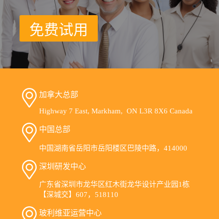
免费试用
加拿大总部
Highway 7 East, Markham, ON L3R 8X6 Canada
中国总部
中国湖南省岳阳市岳阳楼区巴陵中路，414000
深圳研发中心
广东省深圳市龙华区红木街龙华设计产业园1栋
【深城交】607，518110
玻利维亚运营中心