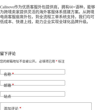
Callnovo作为优质客服外包提供商，拥有60+语种，能够
为跨境卖家提供灵活的海外客服体系搭建方案。从跨境
电商客服座席外包，到全流程工单系统支持，我们均可
低成本、快速上线，助力企业实现全球化品牌升级。
留下评论
A
您的邮箱地址不会被公开。
必填项已用
*
标注
l
t
*
e
名称
r
n
*
邮箱
a
t
i
站点
v
e
*
添加评论
: