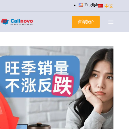
跳
English
中文
过
内
咨询报价
容