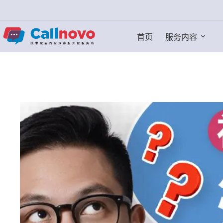
跳
过
内
首页
服务内容
容