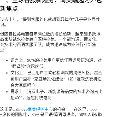
一、全球客服新趋势：南美崛起为外包
新焦点
过去十年，“提到客服外包就想到菲律宾”几乎是业界共
识。
但随着拉美电商每年两位数的增长趋势，越来越多跨境
商家从试水拉美转向深耕拉美。一个能沟通、懂文化、
会技术的西语客服团队，成为迅速成为外包行业新焦
点：
语言上：90%的拉美用户更信任西语母语沟通，对
“翻译腔”容忍度低
文化上：巴西用户喜欢轻松幽默的沟通风格，墨西
哥用户重视 “家庭场景化建议”（如 “这款洗衣机适
合大家庭吗”）
需求上：消费电子、新能源等品类的技术咨询占比
超40%，远超传统电商
这正是Callnovo
南美呼叫中心
的机会——在这里，500
+席位的团队中，85% 是西语/葡语母语者，50% 入职超5