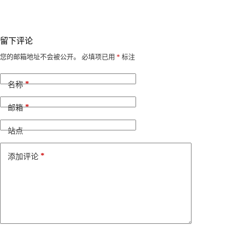
留下评论
A
您的邮箱地址不会被公开。
必填项已用
*
标注
l
t
*
e
名称
r
n
*
邮箱
a
t
i
站点
v
e
*
添加评论
: