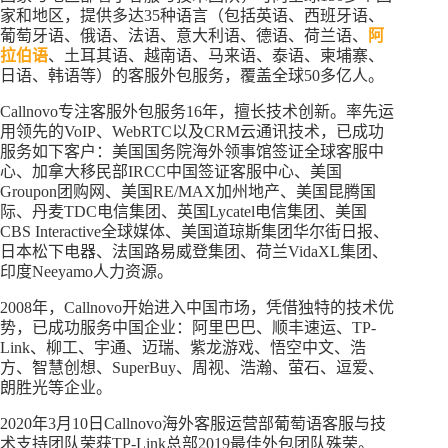
家和地区，提供多达35种语言（包括英语、西班牙语、
葡萄牙语、俄语、法语、意大利语、德语、荷兰语、
阿
拉伯语
、土耳其语、越南语、马来语、泰语、柬埔寨、
日语、韩语等）的客服外包服务，覆盖全球50多亿人。
Callnovo专注客服外包服务16年，擅长技术创新。率先运
用领先的VoIP、WebRTC以及CRM云通讯技术，已成功
服务如下客户：美国国务院海外领事馆签证全球客服中
心、加拿大移民部IRCC中国签证客服中心、美国
Groupon团购网、美国RE/MAX加州地产、美国昆腾国
际、丹麦TDC电信集团、英国Lycatel电信集团、美国
CBS Interactive全球媒体、美国道琼斯集团华尔街日报、
日本松下电器、法国路易威登集团、荷兰VidaXL集团、
印度Neeyamo人力资源。
2008年，Callnovo开始进入中国市场，凭借独特的技术优
势，已成功服务中国企业：阿里巴巴、顺丰速运、TP-
Link、柳工、宇通、迈瑞、紫龙游戏、悟空中文、浩
方、智慧创想、SuperBuy、周视、浩瀚、萤石、逗爱、
朗胜光等企业。
2020年3月10日Callnovo海外客服运营部葡萄语客服与技
术支持团队荣获TP-Link总部2019最佳外包团队殊荣。