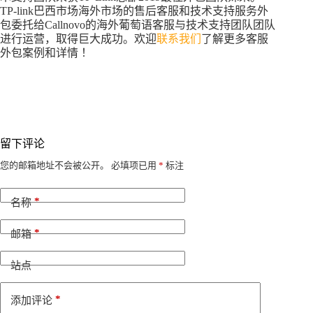
TP-link巴西市场海外市场的售后客服和技术支持服务外
包委托给Callnovo的海外葡萄语客服与技术支持团队团队
进行运营，取得巨大成功。欢迎
联系我们
了解更多客服
外包案例和详情 ！
留下评论
A
您的邮箱地址不会被公开。
必填项已用
*
标注
l
t
*
e
名称
r
n
*
邮箱
a
t
i
站点
v
e
*
添加评论
: