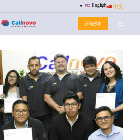
跳
English
中文
过
内
咨询报价
容