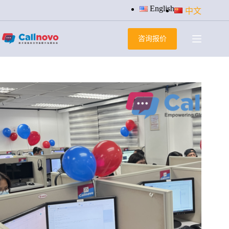
跳
English
中文
过
内
咨询报价
容