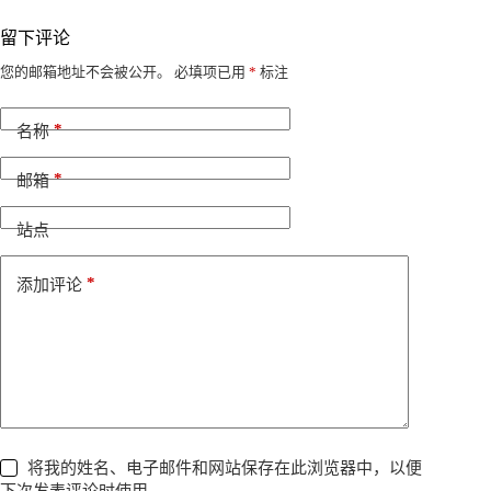
留下评论
A
您的邮箱地址不会被公开。
必填项已用
*
标注
l
t
*
e
名称
r
n
*
邮箱
a
t
i
站点
v
e
*
添加评论
:
将我的姓名、电子邮件和网站保存在此浏览器中，以便