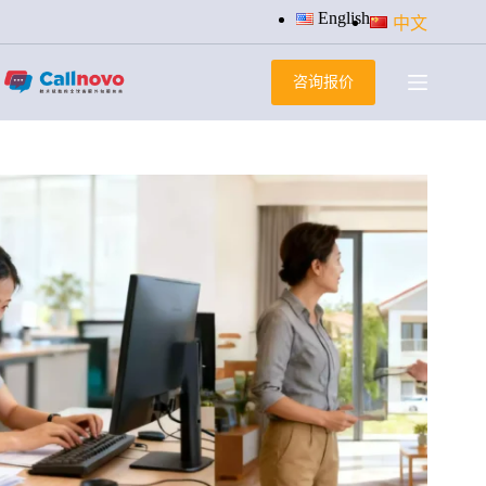
跳
English
中文
过
内
咨询报价
容