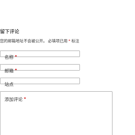
留下评论
A
您的邮箱地址不会被公开。
必填项已用
*
标注
l
t
*
e
名称
r
n
*
邮箱
a
t
i
站点
v
e
*
添加评论
: