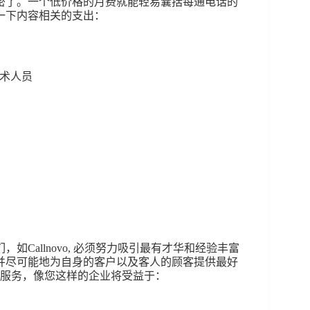
密了。一个低价格的月费就能轻易囊括每通电话的
一下内容相关的支出：
技术人员
Callnovo, 必须努力吸引最有才华和经验丰富
并尽可能地为自身的客户以及客人的顾客提供最好
心服务，像您这样的企业将受益于：