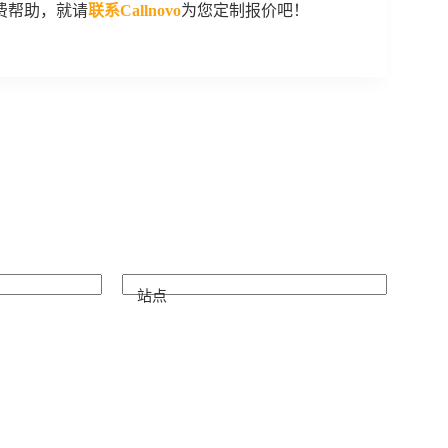
费帮助，就请
联系Callnovo
为您定制报价吧！
站点