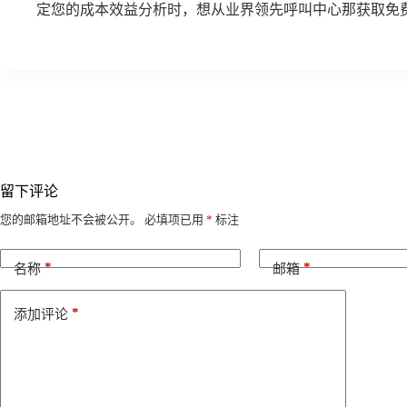
定您的成本效益分析时，想从业界领先呼叫中心那获取免
留下评论
A
您的邮箱地址不会被公开。
必填项已用
*
标注
l
t
*
*
e
名称
邮箱
r
n
*
添加评论
a
t
i
v
e
: