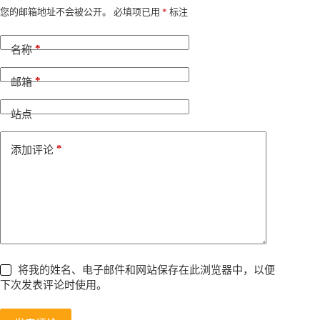
A
您的邮箱地址不会被公开。
必填项已用
*
标注
l
t
*
e
名称
r
n
*
邮箱
a
t
i
站点
v
e
*
添加评论
:
将我的姓名、电子邮件和网站保存在此浏览器中，以便
下次发表评论时使用。