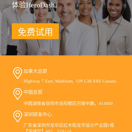
体验HeroDash。
免费试用
加拿大总部
Highway 7 East, Markham, ON L3R 8X6 Canada
中国总部
中国湖南省岳阳市岳阳楼区巴陵中路，414000
深圳研发中心
广东省深圳市龙华区红木街龙华设计产业园1栋
【深城交】607，518110