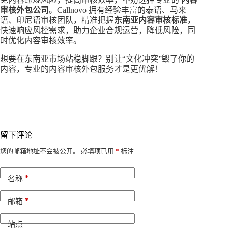
审核外包公司
。Callnovo 拥有经验丰富的泰语、马来
语、印尼语审核团队，精准把握
东南亚内容审核标准
，
快速响应风控需求，助力企业合规运营，降低风险，同
时优化内容审核效率。
想要在东南亚市场站稳脚跟？别让“文化冲突”毁了你的
内容，专业的内容审核外包服务才是更优解！
留下评论
A
您的邮箱地址不会被公开。
必填项已用
*
标注
l
t
*
e
名称
r
n
*
邮箱
a
t
i
站点