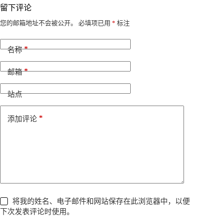
留下评论
A
您的邮箱地址不会被公开。
必填项已用
*
标注
l
t
*
e
名称
r
n
*
邮箱
a
t
i
站点
v
e
*
添加评论
:
将我的姓名、电子邮件和网站保存在此浏览器中，以便
下次发表评论时使用。