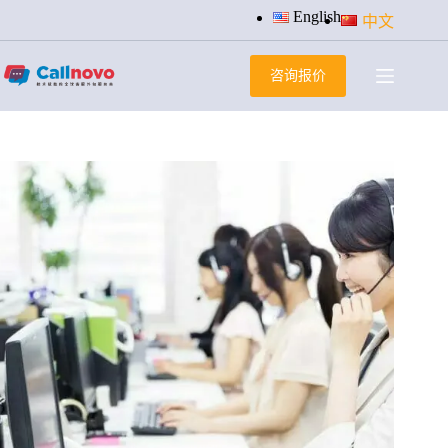
跳
English
中文
过
内
咨询报价
容