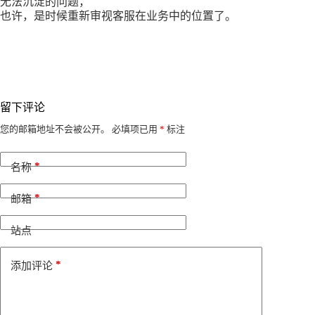
无法沉淀的问题，
也许，是时候重新审视客服在业务中的位置了。
留下评论
A
您的邮箱地址不会被公开。
必填项已用
*
标注
l
t
*
e
名称
r
n
*
邮箱
a
t
i
站点
v
e
*
添加评论
: