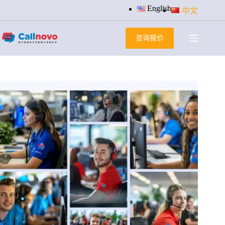
跳
English
中文
过
内
咨询报价
容