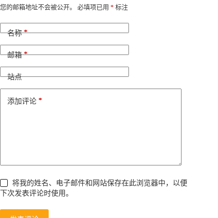
A
您的邮箱地址不会被公开。
必填项已用
*
标注
l
t
*
e
名称
r
n
*
邮箱
a
t
i
站点
v
e
*
添加评论
:
将我的姓名、电子邮件和网站保存在此浏览器中，以便
下次发表评论时使用。