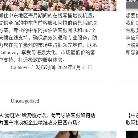
抓住中东地区斋月期间的在线零售增长机遇，
想要
提供全面的中东售前客服和阿拉伯语售后解决
我们C
方案。专业的中东阿拉伯语客服团队和24/7全
包服
天候在线支持，确保高效沟通和专业服务，助
响应
力您在竞争激烈的市场中占据领先地位。联系
上脱
Callnovo，享受母语最大化，市场最低价的客
和忠
户支持，打造极致的服务体验。
Callnovo
2024年3 月 21日
Uncategorized
从’猜谜语’到流畅对话，葡萄牙语客服如何助
【中东
力国产冲浪板企业精准攻克巴西市场？
取阿