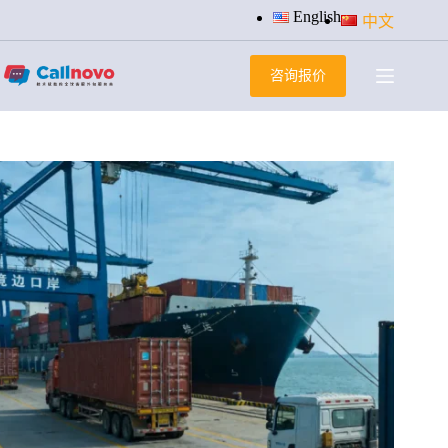
跳
English
中文
过
内
咨询报价
容