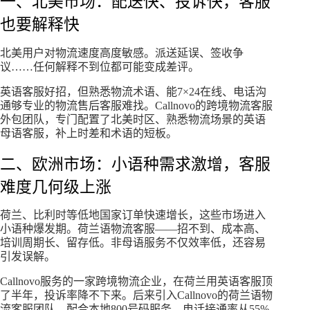
一、北美市场：配送快、投诉快，客服
也要解释快
北美用户对物流速度高度敏感。派送延误、签收争
议……任何解释不到位都可能变成差评。
英语客服好招，但熟悉物流术语、能7×24在线、电话沟
通够专业的物流售后客服难找。Callnovo的跨境物流客服
外包团队，专门配置了北美时区、熟悉物流场景的英语
母语客服，补上时差和术语的短板。
二、欧洲市场：小语种需求激增，客服
难度几何级上涨
荷兰、比利时等低地国家订单快速增长，这些市场进入
小语种爆发期。荷兰语物流客服——招不到、成本高、
培训周期长、留存低。非母语服务不仅效率低，还容易
引发误解。
Callnovo服务的一家跨境物流企业，在荷兰用英语客服顶
了半年，投诉率降不下来。后来引入Callnovo的荷兰语物
流客服团队，配合本地800号码服务，电话接通率从55%