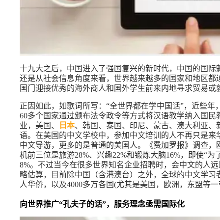
十九大之后，中国进入了强国复兴的新时代，中国的国际
还是从社会信息角度来看，世界越来越多的国家和地区都
国门迎接优秀的海外商人和国外学生前来内地寻求贸易或
正因如此，如歌词所写：“全世界都在学中国话”，近些年
60多个国家通过颁布法令政令等方式将汉语教学纳入国民
业，美国、
日本
、韩国、泰国、印尼、蒙古、澳大利亚、
语。在美国的中文学校中，参加中文培训的人不再只是来
中文导游，更多的是普通的美国人。《费加罗报》调查，
机前三位是旅游28%、兴趣22%和锻炼大脑16%，即使“
8%。不过当今在很多世界知名企业招聘时，会中文的人
略估算，目前除中国（含港澳台）之外，全球的中文学习者
人华侨，以及4000多万各国(尤其是美国，欧洲，东盟等
向世界推广“孔夫子的话”，服务理念亟需国际化