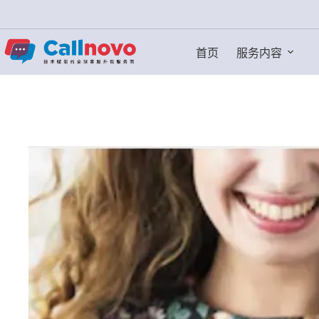
跳
过
内
首页
服务内容
容