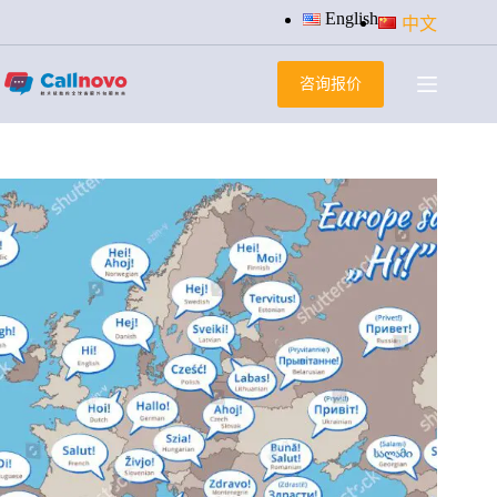
跳
English
中文
过
内
咨询报价
容