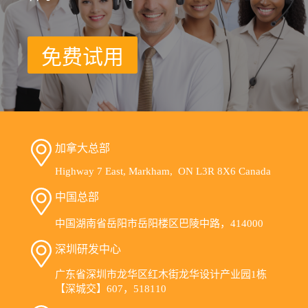
免费试用
加拿大总部
Highway 7 East, Markham, ON L3R 8X6 Canada
中国总部
中国湖南省岳阳市岳阳楼区巴陵中路，414000
深圳研发中心
广东省深圳市龙华区红木街龙华设计产业园1栋
【深城交】607，518110