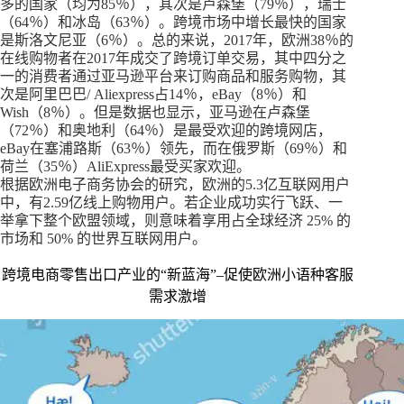
多的国家（均为85％），其次是卢森堡（79％），瑞士
（64％）和冰岛（63％）。跨境市场中增长最快的国家
是斯洛文尼亚（6％）。总的来说，2017年，欧洲38％的
在线购物者在2017年成交了跨境订单交易，其中四分之
一的消费者通过亚马逊平台来订购商品和服务购物，其
次是阿里巴巴/ Aliexpress占14％，eBay（8％）和
Wish（8％）。但是数据也显示，亚马逊在卢森堡
（72％）和奥地利（64％）是最受欢迎的跨境网店，
eBay在塞浦路斯（63％）领先，而在俄罗斯（69％）和
荷兰（35％）AliExpress最受买家欢迎。
根据欧洲电子商务协会的研究，欧洲的5.3亿互联网用户
中，有2.59亿线上购物用户。若企业成功实行飞跃、一
举拿下整个欧盟领域，则意味着享用占全球经济 25% 的
市场和 50% 的世界互联网用户。
跨境电商零售出口产业的“新蓝海”–促使欧洲小语种客服
需求激增