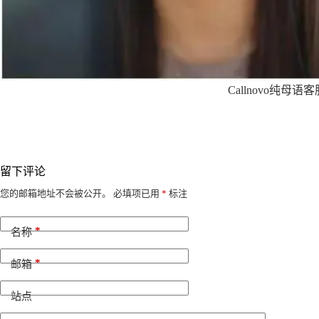
Callnovo纯母语客
留下评论
A
您的邮箱地址不会被公开。
必填项已用
*
标注
l
t
*
e
名称
r
n
*
邮箱
a
t
i
站点
v