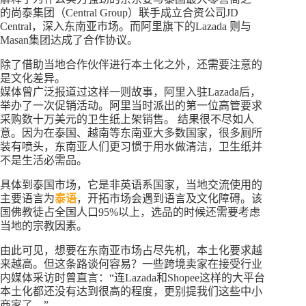
的尚泰集团（Central Group）联手成立合资公司JD
Central，深入东南亚市场。而阿里旗下的Lazada 则与
Masan集团达成了合作协议。
除了借助当地合作伙伴进行本土化之外，还需要注意的
是文化差异。
媒体曾广泛报道过这样一则故事，阿里入驻Lazada后，
举办了一次促销活动。阿里当时派出的第一位高管要求
采购数十万美元的卫生纸上架销售。 结果很不尽如人
意。因为在泰国、越南等东南亚大多数国家，很多厕所
装有喷头，东南亚人们更习惯于用水做清洁，卫生纸并
不是生活必需品。
具体到泰国市场，它是非英语系国家，当地交流使用的
主要语言为
泰语
，开拓市场会遇到语言及文化障碍。该
国佛教徒占全国人口95%以上，选品的时候还需要考虑
当地的宗教因素。
由此可见，想要在东南亚市场占尽先机，本土化要求越
来越高。但这条路谈何容易？一些跨境卖家在接受行业
内媒体采访时曾直言：“连Lazada和Shopee这样的大平台
本土化都还没有达到很高的程度，更别提我们这些中小
商家了。”