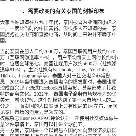
一 、需要改变的有关泰国的刻板印象
大家也许知道在八九十年代，泰国被誉为亚洲四小虎之
一，一度比当时的中国富裕。但很多人不知道的是：泰
国拥抱社交电商和直播电商，从时间上来说并不晚于中
国。
当前泰国在册人口约7006万，泰国互联网用户数约5535
万（互联网渗透率79%），用户平均每天上网时长约9小
时，位居全球第七。泰国社媒用户数约5690万（社媒渗
透率81%），主流社媒有Facebook、Line、YouTube、
TikTok、Instagram等等。泰国人对于社交电商非常熟
悉，2019年当中国进入直播电商的爆发期时，泰国也顺
理成章兴起了通过Facebook直播卖货，甚至形成了其独
特的商务文化。2022年，
泰国电子商务
市场规模为50亿
美元，增长17%，这个规模达到了第一大市场印尼的三
分之一，而泰国的人口实际上只有印尼的1/4左右，足可
见泰国市场的消费力是领先的。
权威杂志Business APAC评论认为：在使用社交媒体做生
意这件事情上，泰国可以排进全球前五。
另一方面，泰国是一个以贸易立国的外向型经济发展国