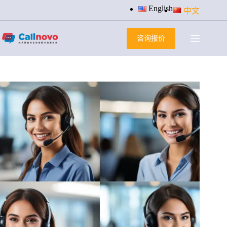
跳
English
中文
过
内
咨询报价
容