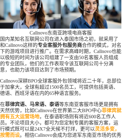
Callnovo东南亚跨境电商客服
国内某知名互联网公司在进入泰国市场之初，就采用了
和Callnovo这样的
专业客服外包服务商
合作的模式，对名
下的游戏项目进行推广。在需求高峰时期，Callnovo也能
以极短的时间为该公司组建了一支由50名客服人员组成
的专业团队，他们的工作表现令该互联网公司十分满
意，也助力该项目达到了市场预期。
Callnovo深耕BPO全球客服外包领域将近二十年，总部位
于加拿大，全球有超过1500名员工，可提供包括英语、
德语、西班牙语在内的65种语言服务。
在
菲律宾语、马来语、泰语
等东南亚客服市场更是拥有
天然优势，比如Callnovo在世界第二大BPO中心
菲律宾就
拥有五大运营场地
，在泰语职场则有将近600名工作人
员。不论项目大小，都可为您定制专属的客服方案，运
行模式既可以是24X7全天候不打烊，更可以
灵活多变，
按需而设
。相信Callnovo会成为您进军东南亚市场的优秀