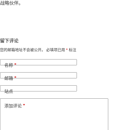
战略伙伴。
留下评论
A
您的邮箱地址不会被公开。
必填项已用
*
标注
l
t
*
e
名称
r
n
*
邮箱
a
t
i
站点
v
e
*
添加评论
: