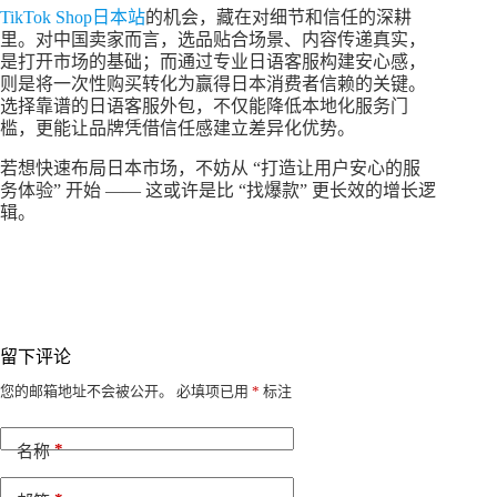
TikTok Shop日本站
的机会，藏在对细节和信任的深耕
里。对中国卖家而言，选品贴合场景、内容传递真实，
是打开市场的基础；而通过专业日语客服构建安心感，
则是将一次性购买转化为赢得日本消费者信赖的关键。
选择靠谱的日语客服外包，不仅能降低本地化服务门
槛，更能让品牌凭借信任感建立差异化优势。
若想快速布局日本市场，不妨从 “打造让用户安心的服
务体验” 开始 —— 这或许是比 “找爆款” 更长效的增长逻
辑。
留下评论
A
您的邮箱地址不会被公开。
必填项已用
*
标注
l
t
*
e
名称
r
n