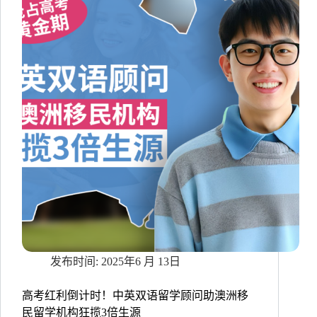
手
趋
势：
降
本
增
效
与
患
者
体
验
双
升
级
2025年6 月 13日
高考红利倒计时！中英双语留学顾问助澳洲移
民留学机构狂揽3倍生源