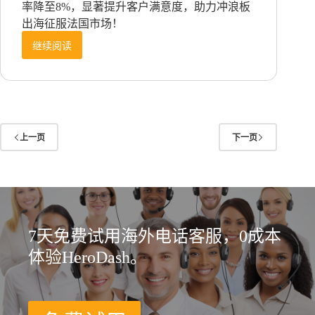
率降至8%，显著提升客户满意度，助力冲浪板
出海征服法国市场！
继续阅读
退
货
=
白
干？
法
语
上一页
下一页
客
服
外
包
助
中
7天免费试用海外电话客服，0成本
国
冲
体验HeroDash。
浪
板
法
国