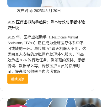
沟
通
2025年6 月 20日
零
隔
2025 医疗虚拟助手趋势：降本增效与患者体验
阂？
双升级
2025 年，医疗虚拟助手（Healthcare Virtual
Assistants, HVAs）正在成为全球医疗体系中不
可或缺的一环。与传统 AI 聊天机器人不同，这
类由真人支持的虚拟医疗助理外包服务，可高
效承担 85% 的行政任务，例如预约安排、患者
咨询、数据录入等，释放医护人员的临床时
间，提高服务效率与患者满意度。
继续阅读
2025
医
疗
虚
拟
助