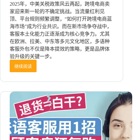
2025年，中美关税政策风云再起，跨境电商卖
家迎来新一轮的不确定挑战。当流量红利见
顶、平台规则频繁调整，“如何打开跨境电商蓝
海市场”成为行业共识。而在新市场争夺战中，
客服本土化能力正逐渐成为核心竞争力。尤其
在欧洲、拉美、中东等多元文化地区，多语种
客服外包不仅是降本提效的策略，更是品牌体
验升级的关键一步。
继续阅读
AMZ123
跨
境
卖
家
大
会：
中
美
关
税
重