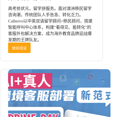
高考抢状元，留学拼服务。面对澳洲移民留学
咨询潮，传统团队人手告急、转化乏力。
Callnovo以中英双语留学顾问+移民顾问，搭建
智能呼叫中心体系，构建“看得见、能转化”的
客服外包解决方案，成为海外教育品牌迎战爆
发期的王牌队友。
继续阅读
高
考
红
利
倒
计
时！
中
英
双
语
留
学