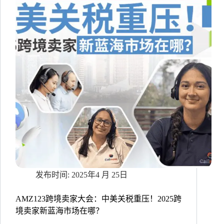
TwilioSIGNAL2025：
共
探
全
球
AI
客
户
服
务
新
范
式
2025年4 月 25日
AMZ123跨境卖家大会：中美关税重压！2025跨
境卖家新蓝海市场在哪？