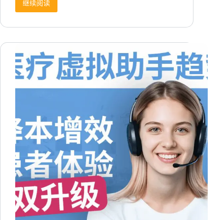
继续阅读
潮
玩
客
服
外
包
Top
跨
境
服
务
商
揭
秘：
7C
模
型
如
何
让
IP
售
后