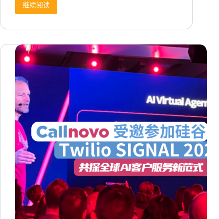
继续阅读
投
诉
太
多、
客
服
太
慢，
短
剧
App
出
海
印
尼
市
场
正
在
“翻
车”？