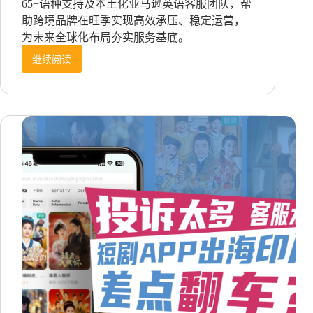
65+语种支持及本土化亚马逊英语客服团队，帮
助跨境品牌在旺季实现高效承压、稳定运营，
为未来全球化布局夯实服务基底。
继续阅读
抢
跑
亚
马
逊
Prime
Day：
AI+真
人
成
跨
境
客
服
部
署
新
范