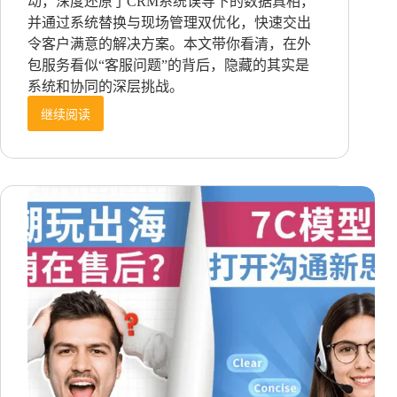
动，深度还原了CRM系统误导下的数据真相，
并通过系统替换与现场管理双优化，快速交出
令客户满意的解决方案。本文带你看清，在外
包服务看似“客服问题”的背后，隐藏的其实是
系统和协同的深层挑战。
继续阅读
闪
电
响
应、
精
准
复
盘：
Callnovo
如
何
高
效
兑
现
委