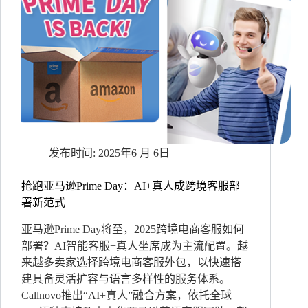
顾
问
助
澳
洲
移
民
留
学
机
构
2025年6 月 6日
狂
揽
3
抢跑亚马逊Prime Day：AI+真人成跨境客服部
倍
署新范式
生
源
亚马逊Prime Day将至，2025跨境电商客服如何
部署？AI智能客服+真人坐席成为主流配置。越
来越多卖家选择跨境电商客服外包，以快速搭
建具备灵活扩容与语言多样性的服务体系。
Callnovo推出“AI+真人”融合方案，依托全球