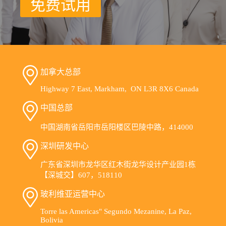
免费试用
逆
袭！
还
可
先
用
后
加拿大总部
付
Highway 7 East, Markham, ON L3R 8X6 Canada
中国总部
中国湖南省岳阳市岳阳楼区巴陵中路，414000
深圳研发中心
广东省深圳市龙华区红木街龙华设计产业园1栋
【深城交】607，518110
玻利维亚运营中心
Torre las Americas" Segundo Mezanine, La Paz,
Bolivia