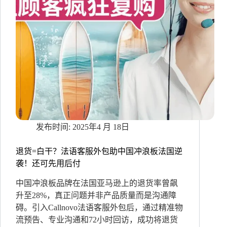
压！
2025
跨
境
卖
家
新
蓝
海
市
场
在
哪？
2025年4 月 18日
退货=白干？法语客服外包助中国冲浪板法国逆
袭！还可先用后付
中国冲浪板品牌在法国亚马逊上的退货率曾飙
升至28%，真正问题并非产品质量而是沟通障
碍。引入Callnovo法语客服外包后，通过精准物
流预告、专业沟通和72小时回访，成功将退货