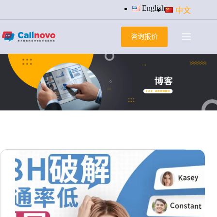
跳
English
中文
过
内
咨询报价
容